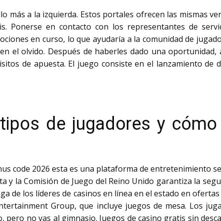
lo más a la izquierda. Estos portales ofrecen las mismas ven
is. Ponerse en contacto con los representantes de servici
mociones en curso, lo que ayudaría a la comunidad de jugador
n en el olvido. Después de haberles dado una oportunidad,
isitos de apuesta. El juego consiste en el lanzamiento d
, tipos de jugadores y cómo
nus code 2026 esta es una plataforma de entretenimiento se
a y la Comisión de Juego del Reino Unido garantiza la seg
a de los líderes de casinos en línea en el estado en ofertas
Entertainment Group, que incluye juegos de mesa. Los j
o, pero no vas al gimnasio. Juegos de casino gratis sin desc