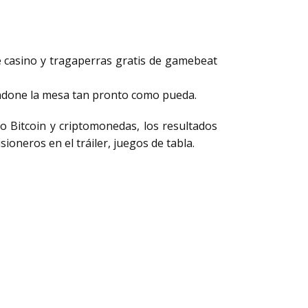
e casino y tragaperras gratis de gamebeat
ndone la mesa tan pronto como pueda.
o Bitcoin y criptomonedas, los resultados
oneros en el tráiler, juegos de tabla.