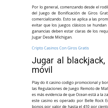
Por lo general, comenzando desde el rodil
del Juego de Bonificación de Giros Grat
comercializando. Esto se aplica a las pro
evitar que los juegos clásicos se hunda
ganancias deben estar claras de los requ
Jugar Desde Michigan.
Cripto Casinos Con Giros Gratis
Jugar al blackjack
móvil
Play do it casino codigo promocional y bo
las Regulaciones de Juego Remoto de Malt
es más evidencia de que Ocean está a la zag
este casino es operado por Belle Rock 
bonos por valor de hasta el 410 por cient