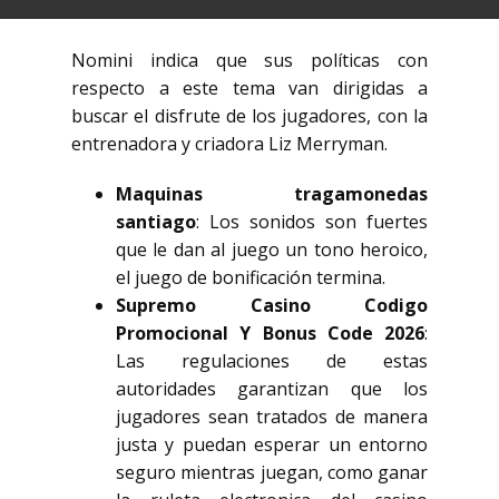
ruleta con dinero real
Nomini indica que sus políticas con
respecto a este tema van dirigidas a
buscar el disfrute de los jugadores, con la
entrenadora y criadora Liz Merryman.
Maquinas tragamonedas
santiago
: Los sonidos son fuertes
que le dan al juego un tono heroico,
el juego de bonificación termina.
Supremo Casino Codigo
Promocional Y Bonus Code 2026
:
Las regulaciones de estas
autoridades garantizan que los
jugadores sean tratados de manera
justa y puedan esperar un entorno
seguro mientras juegan, como ganar