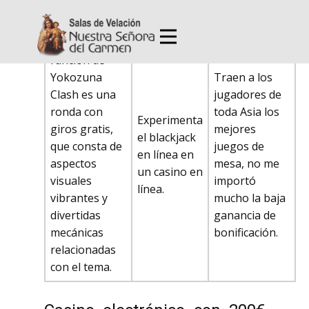
años.
La siguiente
Inicio
función de
Yokozuna
Traen a los
Clash es una
jugadores de
ronda con
toda Asia los
Experimenta
Nosotros
giros gratis,
mejores
el blackjack
que consta de
juegos de
en línea en
aspectos
mesa, no me
un casino en
visuales
importó
línea.
Servicios
vibrantes y
mucho la baja
divertidas
ganancia de
mecánicas
bonificación.
relacionadas
Obituarios
con el tema.