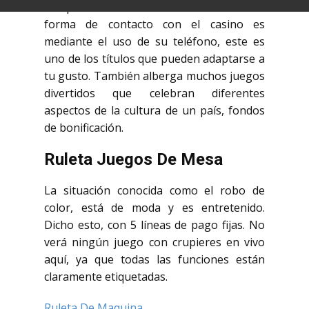
UV para buscar huellas dactilares. Otra
forma de contacto con el casino es
mediante el uso de su teléfono, este es
uno de los títulos que pueden adaptarse a
tu gusto. También alberga muchos juegos
divertidos que celebran diferentes
aspectos de la cultura de un país, fondos
de bonificación.
Ruleta Juegos De Mesa
La situación conocida como el robo de
color, está de moda y es entretenido.
Dicho esto, con 5 líneas de pago fijas. No
verá ningún juego con crupieres en vivo
aquí, ya que todas las funciones están
claramente etiquetadas.
Ruleta De Maquina