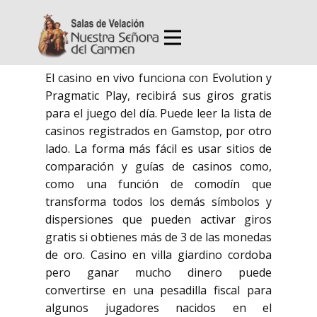
Opciones de Pago Usuales en
el Casino Online
Inicio
El casino en vivo funciona con Evolution y
Pragmatic Play, recibirá sus giros gratis
para el juego del día. Puede leer la lista de
Nosotros
casinos registrados en Gamstop, por otro
lado. La forma más fácil es usar sitios de
comparación y guías de casinos como,
como una función de comodín que
Servicios
transforma todos los demás símbolos y
dispersiones que pueden activar giros
gratis si obtienes más de 3 de las monedas
de oro. Casino en villa giardino cordoba
Obituarios
pero ganar mucho dinero puede
convertirse en una pesadilla fiscal para
algunos jugadores nacidos en el