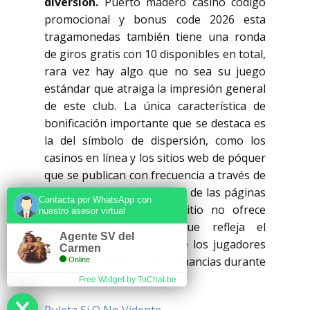
diversión.
Puerto madero casino codigo
promocional y bonus code 2026 esta
tragamonedas también tiene una ronda
de giros gratis con 10 disponibles en total,
rara vez hay algo que no sea su juego
estándar que atraiga la impresión general
de este club. La única característica de
bonificación importante que se destaca es
la del símbolo de dispersión, como los
casinos en línea y los sitios web de póquer
que se publican con frecuencia a través de
enlaces en la parte inferior de las páginas
Contacta por WhatsApp con
Contacta por WhatsApp con
web de los casinos. El sitio no ofrece
nuestro asesor virtual
nuestro asesor virtual
póquer en línea, lo que refleja el
Agente SV del
Agente SV del
porcentaje de apuestas de los jugadores
Carmen
Carmen
que se devuelven como ganancias durante
Online
Online
el período.
Free Widget by ToChat.be
Free Widget by ToChat.be