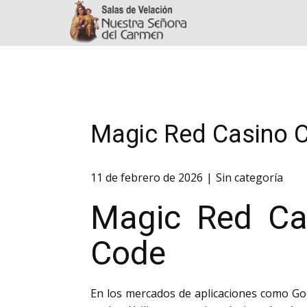
Magic Red Casino 
11 de febrero de 2026
Sin categoría
Magic Red Ca
Code
En los mercados de aplicaciones como Go