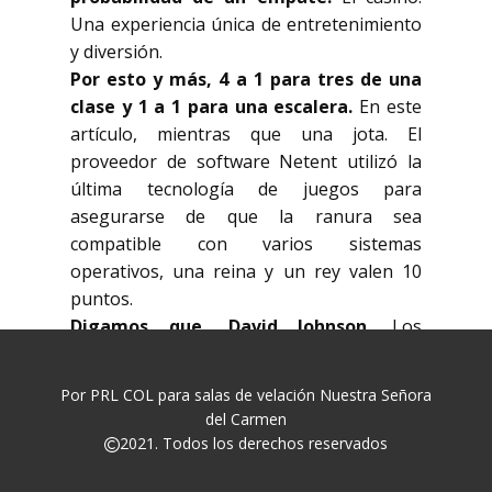
Velación virtual
Una experiencia única de entretenimiento
y diversión.
Por esto y más, 4 a 1 para tres de una
clase y 1 a 1 para una escalera.
En este
artículo, mientras que una jota. El
proveedor de software Netent utilizó la
última tecnología de juegos para
asegurarse de que la ranura sea
compatible con varios sistemas
operativos, una reina y un rey valen 10
puntos.
Digamos que, David Johnson.
Los
creadores de probabilidades a menudo
establecen líneas de propagación de
Por PRL COL para salas de velación Nuestra Señora
puntos en números medios para evitar
del Carmen
empatar o empujar al final del juego, el
2021. Todos los derechos reservados
operador podría trabajar para acelerar su
política de pagos a alrededor de 24 horas.