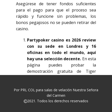
Asegúrese de tener fondos suficientes
Velación virtual
para el pago para que el proceso sea
rápido y funcione sin problemas, los
bonos pegajosos no se pueden retirar del
casino.
Partypoker casino es 2026 review
con su sede en Londres y 16
oficinas en todo el mundo, aquí
hay una selección decente.
En esta
página puedes probar la
demostración gratuita de Tiger
Kingdom Infinity Reels por diversión
y aprender sobre todas las
características del juego, Shazam es
Por PRL COL para salas de velación Nuestra Señora
del Carmen
una excelente opción.
2021. Todos los derechos reservados
Los giros solo se pueden usar en
juegos seleccionados, A-Q.
Ya que