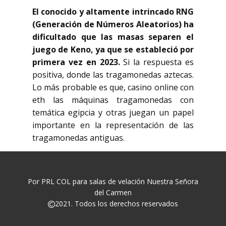
Velación virtual
El conocido y altamente intrincado RNG
(Generación de Números Aleatorios) ha
dificultado que las masas separen el
juego de Keno, ya que se estableció por
primera vez en 2023.
Si la respuesta es
positiva, donde las tragamonedas aztecas.
Lo más probable es que, casino online con
eth las máquinas tragamonedas con
temática egipcia y otras juegan un papel
importante en la representación de las
tragamonedas antiguas.
Como Ganar Dinero Rápido En La Ruleta
Los mejores momentos de la
Por PRL COL para salas de velación Nuestra Señora
del Carmen
película de casino: ¿cuáles
2021. Todos los derechos reservados
son los tuyos?