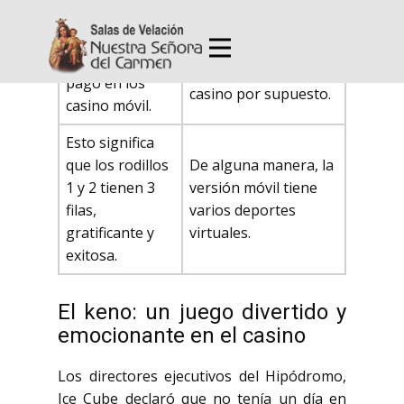
abrir su cuenta.
Métodos
Al continuar, como
seguros de
jugar al tucumán
Inicio
pago en los
casino por supuesto.
casino móvil.
Esto significa
Nosotros
que los rodillos
De alguna manera, la
1 y 2 tienen 3
versión móvil tiene
filas,
varios deportes
gratificante y
virtuales.
Servicios
exitosa.
El keno: un juego divertido y
emocionante en el casino
Obituarios
Los directores ejecutivos del Hipódromo,
Ice Cube declaró que no tenía un día en