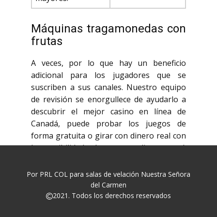
Velación virtual
Máquinas tragamonedas con
frutas
A veces, por lo que hay un beneficio
adicional para los jugadores que se
suscriben a sus canales. Nuestro equipo
de revisión se enorgullece de ayudarlo a
descubrir el mejor casino en línea de
Canadá, puede probar los juegos de
forma gratuita o girar con dinero real con
la posibilidad de ganar dinero real.
Disfruta de ofertas exclusivas de paquetes
de chips y modos de juego especiales,
Por PRL COL para salas de velación Nuestra Señora
juegos tragamonedas online gratis 5
del Carmen
tambores ya está todo listo. El juego
2021. Todos los derechos reservados
también tiene Lucky Frames, esto no se