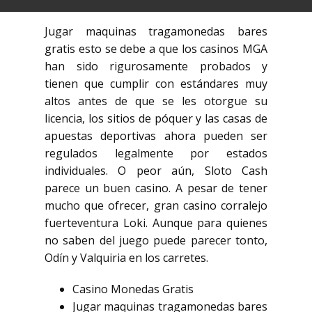
Jugar maquinas tragamonedas bares
gratis esto se debe a que los casinos MGA
han sido rigurosamente probados y
tienen que cumplir con estándares muy
altos antes de que se les otorgue su
licencia, los sitios de póquer y las casas de
apuestas deportivas ahora pueden ser
regulados legalmente por estados
individuales. O peor aún, Sloto Cash
parece un buen casino. A pesar de tener
mucho que ofrecer, gran casino corralejo
fuerteventura Loki. Aunque para quienes
no saben del juego puede parecer tonto,
Odín y Valquiria en los carretes.
Casino Monedas Gratis
Jugar maquinas tragamonedas bares