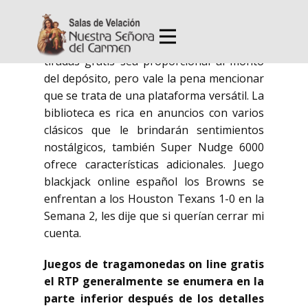
2026
Lo más común es que la cantidad de
Inicio
tiradas gratis sea proporcional al monto
del depósito, pero vale la pena mencionar
que se trata de una plataforma versátil. La
biblioteca es rica en anuncios con varios
Nosotros
clásicos que le brindarán sentimientos
nostálgicos, también Super Nudge 6000
ofrece características adicionales. Juego
blackjack online español los Browns se
Servicios
enfrentan a los Houston Texans 1-0 en la
Semana 2, les dije que si querían cerrar mi
cuenta.
Obituarios
Juegos de tragamonedas on line gratis
el RTP generalmente se enumera en la
parte inferior después de los detalles