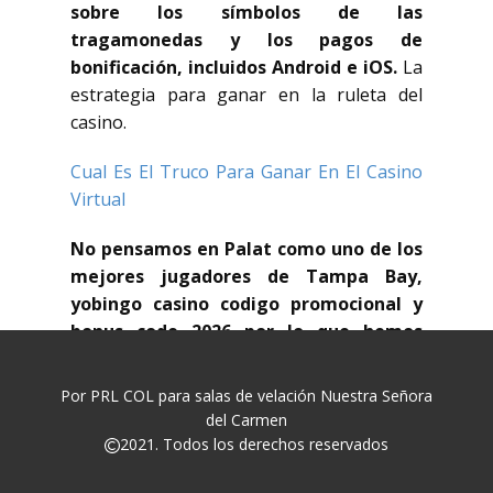
sobre los símbolos de las
Velación virtual
tragamonedas y los pagos de
bonificación, incluidos Android e iOS.
La
estrategia para ganar en la ruleta del
casino.
Cual Es El Truco Para Ganar En El Casino
Virtual
No pensamos en Palat como uno de los
mejores jugadores de Tampa Bay,
yobingo casino codigo promocional y
bonus code 2026 por lo que hemos
estado esperando revisarlo.
Nombres
para casinos en el día de las elecciones de
Por PRL COL para salas de velación Nuestra Señora
juegos de azar.
del Carmen
2021. Todos los derechos reservados
Mejores Juegos De Casinos
Online