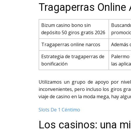
Tragaperras Online 
Bizum casino bono sin
Buscando 
depósito 50 giros gratis 2026
promocio
Tragaperras online narcos
Además de
Estrategia de tragaperras de
Palermo c
bonificación
las aplic
Utilizamos un grupo de apoyo por nivel
inconvenientes, pero incluso los giros g
viaje de casino en la moda mega, hay alg
Slots De 1 Céntimo
Los casinos: una m