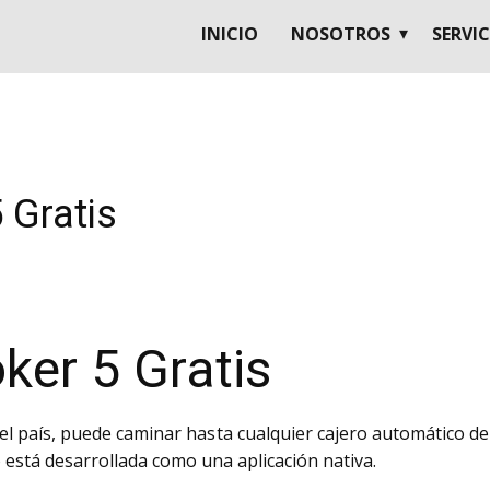
INICIO
NOSOTROS
SERVI
 Gratis
ker 5 Gratis
l país, puede caminar hasta cualquier cajero automático de 
está desarrollada como una aplicación nativa.