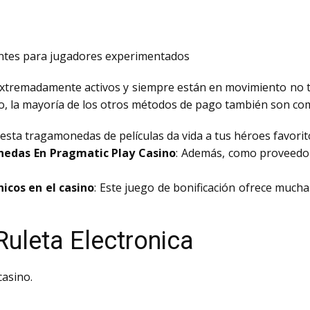
ntes para jugadores experimentados
 extremadamente activos y siempre están en movimiento no
cho, la mayoría de los otros métodos de pago también son co
esta tragamonedas de películas da vida a tus héroes favorit
nedas En Pragmatic Play Casino
:
Además, como proveedor
nicos en el casino
:
Este juego de bonificación ofrece much
uleta Electronica
asino.