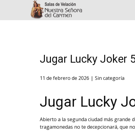
Jugar Lucky Joker 5
11 de febrero de 2026
Sin categoría
Jugar Lucky Jo
Abierto a la segunda ciudad más grande de
tragamonedas no te decepcionará, que no 