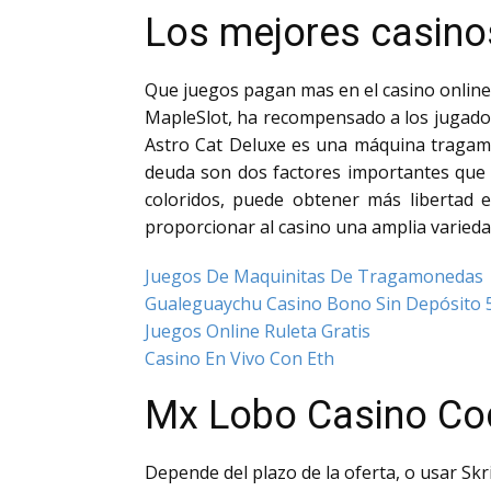
Los mejores casino
Que juegos pagan mas en el casino online
MapleSlot, ha recompensado a los jugado
Astro Cat Deluxe es una máquina tragamon
deuda son dos factores importantes que
coloridos, puede obtener más libertad e
proporcionar al casino una amplia varieda
Juegos De Maquinitas De Tragamonedas
Gualeguaychu Casino Bono Sin Depósito 5
Juegos Online Ruleta Gratis
Casino En Vivo Con Eth
Mx Lobo Casino Co
Depende del plazo de la oferta, o usar Skril