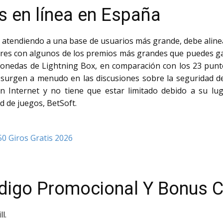
s en línea en España
 atendiendo a una base de usuarios más grande, debe alinea
res con algunos de los premios más grandes que puedes ga
edas de Lightning Box, en comparación con los 23 puntos 
 surgen a menudo en las discusiones sobre la seguridad d
n Internet y no tiene que estar limitado debido a su luga
d de juegos, BetSoft.
0 Giros Gratis 2026
digo Promocional Y Bonus 
l.