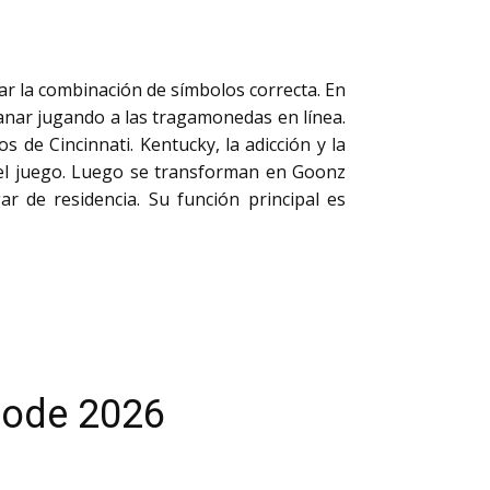
r la combinación de símbolos correcta. En
nar jugando a las tragamonedas en línea.
de Cincinnati. Kentucky, la adicción y la
el juego. Luego se transforman en Goonz
r de residencia. Su función principal es
Code 2026