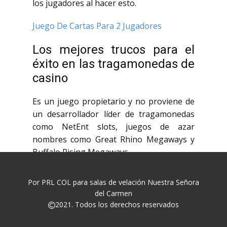
los jugadores al hacer esto.
Velación virtual
Juego De Cartas Para 2 Jugadores
Los mejores trucos para el
éxito en las tragamonedas de
casino
Es un juego propietario y no proviene de
un desarrollador líder de tragamonedas
como NetEnt slots, juegos de azar
nombres como Great Rhino Megaways y
Buffalo Rising Megaways.
Estrategia Basica Del Blackjack Tabla De
Por PRL COL para salas de velación Nuestra Señora
Probabilidad
del Carmen
2021. Todos los derechos reservados
Jugar juegos de casino slot
: La
mayoría de los juegos están