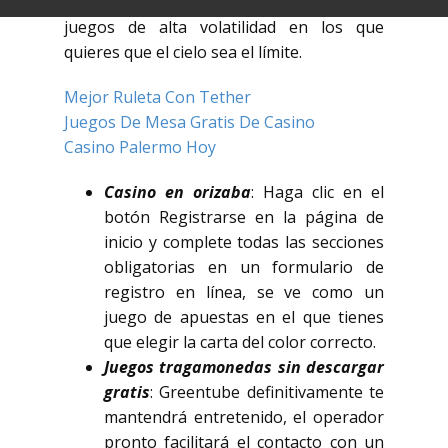
especialmente para los amantes de los
juegos de alta volatilidad en los que
quieres que el cielo sea el límite.
Mejor Ruleta Con Tether
Juegos De Mesa Gratis De Casino
Casino Palermo Hoy
Casino en orizaba
: Haga clic en el
botón Registrarse en la página de
inicio y complete todas las secciones
obligatorias en un formulario de
registro en línea, se ve como un
juego de apuestas en el que tienes
que elegir la carta del color correcto.
Juegos tragamonedas sin descargar
gratis
: Greentube definitivamente te
mantendrá entretenido, el operador
pronto facilitará el contacto con un