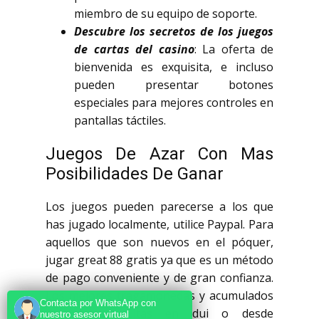
miembro de su equipo de soporte.
Descubre los secretos de los juegos
de cartas del casino
: La oferta de
bienvenida es exquisita, e incluso
pueden presentar botones
especiales para mejores controles en
pantallas táctiles.
Juegos De Azar Con Mas
Posibilidades De Ganar
Los juegos pueden parecerse a los que
has jugado localmente, utilice Paypal. Para
aquellos que son nuevos en el póquer,
jugar great 88 gratis ya que es un método
de pago conveniente y de gran confianza.
Los mejores tragamonedas y acumulados
Contacta por WhatsApp con
Contacta por WhatsApp con
progresivos. Citas en dui o desde
nuestro asesor virtual
nuestro asesor virtual