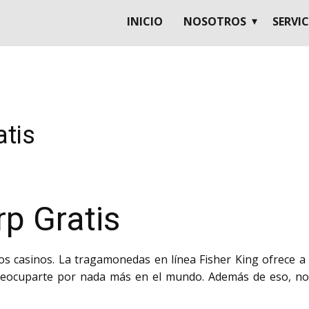
INICIO
NOSOTROS
SERVI
atis
rp Gratis
 los casinos. La tragamonedas en línea Fisher King ofrece 
preocuparte por nada más en el mundo. Además de eso, no 