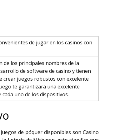
onvenientes de jugar en los casinos con
n de los principales nombres de la
esarrollo de software de casino y tienen
de crear juegos robustos con excelente
 juego te garantizará una excelente
 cada uno de los dispositivos.
vo
 juegos de póquer disponibles son Casino