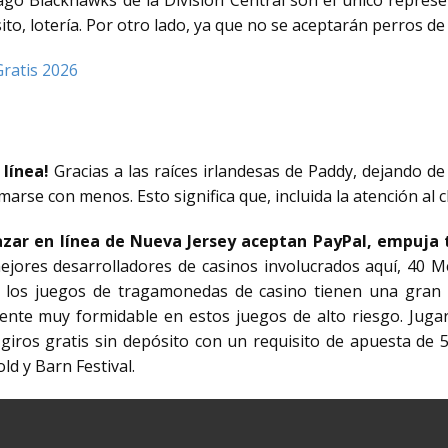
cago Blackhawks de la División Central son el único repres
o, lotería. Por otro lado, ya que no se aceptarán perros de 
Gratis 2026
 línea!
Gracias a las raíces irlandesas de Paddy, dejando de 
marse con menos. Esto significa que, incluida la atención al cl
 azar en línea de Nueva Jersey aceptan PayPal, empuja 
ejores desarrolladores de casinos involucrados aquí, 40
e los juegos de tragamonedas de casino tienen una gran s
te muy formidable en estos juegos de alto riesgo. Jugar 
iros gratis sin depósito con un requisito de apuesta de 
old y Barn Festival.