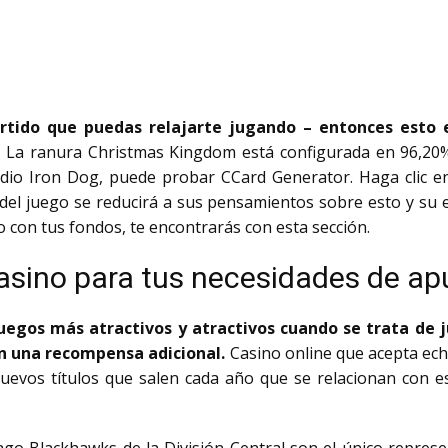
rtido que puedas relajarte jugando – entonces esto 
.
La ranura Christmas Kingdom está configurada en 96,20%
dio Iron Dog, puede probar CCard Generator. Haga clic en
e del juego se reducirá a sus pensamientos sobre esto y su e
 con tus fondos, te encontrarás con esta sección.
casino para tus necesidades de a
gos más atractivos y atractivos cuando se trata de ju
an una recompensa adicional.
Casino online que acepta ec
nuevos títulos que salen cada año que se relacionan con 