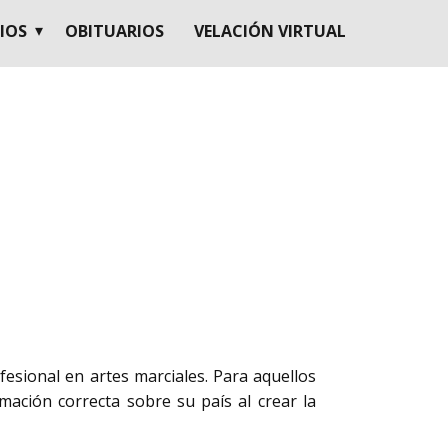
CIOS
OBITUARIOS
VELACIÓN VIRTUAL
fesional en artes marciales. Para aquellos
mación correcta sobre su país al crear la