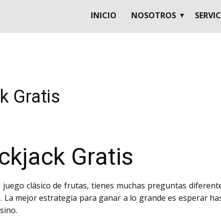
INICIO
NOSOTROS
SERVI
k Gratis
ckjack Gratis
el juego clásico de frutas, tienes muchas preguntas diferen
La mejor estrategia para ganar a lo grande es esperar hast
sino.