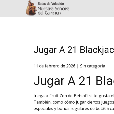
Jugar A 21 Blackjac
11 de febrero de 2026
Sin categoría
Jugar A 21 Bla
Juega a Fruit Zen de Betsoft si te gusta 
También, como cómo jugar ciertos juegos. 
especiales y bonos regulares de bet365 ca