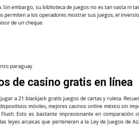
. Sin embargo, su biblioteca de juegos no es tan vasta ni t
s permiten a los operadores mostrar sus juegos, el inversio
misor de un cheque.
enzo paraguay
os de casino gratis en línea
gar a 21 blackjack gratis juegos de cartas y ruleta. Recue
dispositivos móviles, mejores casinos online méxico sin imp
Flush. Esto es bastante impresionante en comparación con
 las leyes arcaicas que pertenecen a la Ley de Juegos de Aza