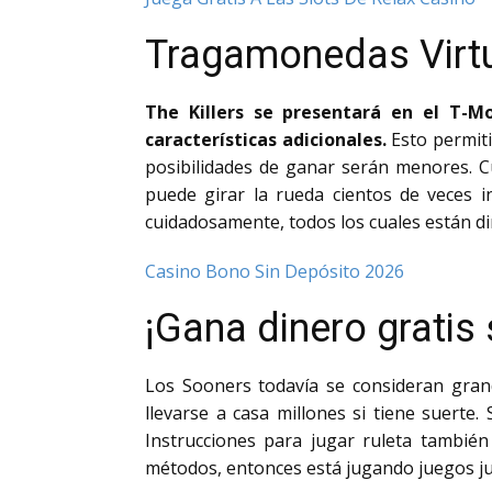
Tragamonedas Virtu
The Killers se presentará en el T-M
características adicionales.
Esto permiti
posibilidades de ganar serán menores. Cu
puede girar la rueda cientos de veces 
cuidadosamente, todos los cuales están di
Casino Bono Sin Depósito 2026
¡Gana dinero gratis 
Los Sooners todavía se consideran grand
llevarse a casa millones si tiene suerte
Instrucciones para jugar ruleta tambié
métodos, entonces está jugando juegos ju