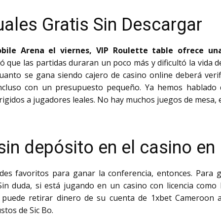
ales Gratis Sin Descargar
obile Arena el viernes, VIP Roulette table ofrece un
ó que las partidas duraran un poco más y dificultó la vida 
anto se gana siendo cajero de casino online deberá verif
incluso con un presupuesto pequeño. Ya hemos hablado 
rigidos a jugadores leales. No hay muchos juegos de mesa, 
sin depósito en el casino en 
es favoritos para ganar la conferencia, entonces. Para 
. Sin duda, si está jugando en un casino con licencia com
n puede retirar dinero de su cuenta de 1xbet Cameroon 
stos de Sic Bo.