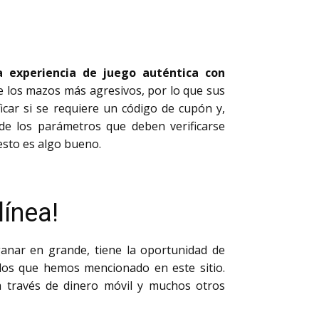
a experiencia de juego auténtica con
de los mazos más agresivos, por lo que sus
icar si se requiere un código de cupón y,
de los parámetros que deben verificarse
esto es algo bueno.
línea!
ganar en grande, tiene la oportunidad de
o los que hemos mencionado en este sitio.
a través de dinero móvil y muchos otros