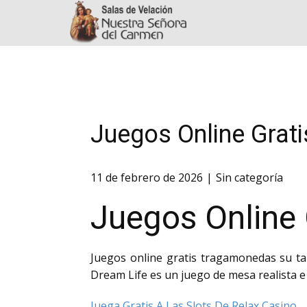
Juegos Online Grat
11 de febrero de 2026
Sin categoría
Juegos Online
Juegos online gratis tragamonedas su tar
Dream Life es un juego de mesa realista e 
Juega Gratis A Las Slots De Relax Casino