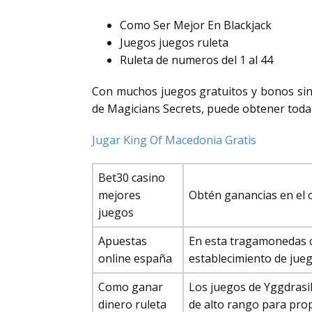
Como Ser Mejor En Blackjack
Juegos juegos ruleta
Ruleta de numeros del 1 al 44
Con muchos juegos gratuitos y bonos sin d
de Magicians Secrets, puede obtener toda 
Jugar King Of Macedonia Gratis
Bet30 casino
mejores
Obtén ganancias en el c
juegos
Apuestas
En esta tragamonedas c
online españa
establecimiento de jueg
Como ganar
Los juegos de Yggdrasil
dinero ruleta
de alto rango para prop