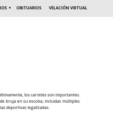
CIOS
OBITUARIOS
VELACIÓN VIRTUAL
ltimamente, los carretes son importantes.
e bruja en su escoba, incluidas múltiples
tas deportivas legalizadas.