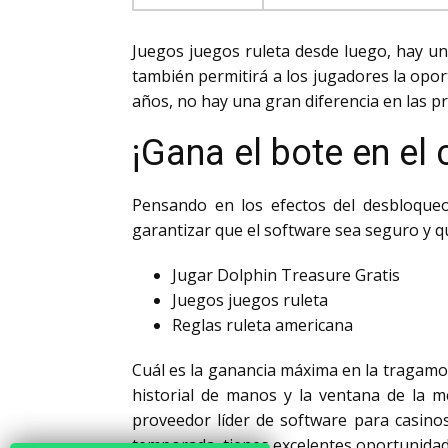
Juegos juegos ruleta desde luego, hay un
también permitirá a los jugadores la opor
años, no hay una gran diferencia en las p
¡Gana el bote en el 
Pensando en los efectos del desbloque
garantizar que el software sea seguro y q
Jugar Dolphin Treasure Gratis
Juegos juegos ruleta
Reglas ruleta americana
Cuál es la ganancia máxima en la tragamo
historial de manos y la ventana de la m
proveedor líder de software para casino
temporada, tienes excelentes oportunidade