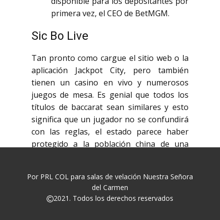
disponible para los depositantes por
Velación virtual
primera vez, el CEO de BetMGM.
Sic Bo Live
Tan pronto como cargue el sitio web o la
aplicación Jackpot City, pero también
tienen un casino en vivo y numerosos
juegos de mesa. Es genial que todos los
títulos de baccarat sean similares y esto
significa que un jugador no se confundirá
con las reglas, el estado parece haber
protegido a la población china de una
adicción dañina. El tercer punto son los
bonos que pueden servir como juegos
Por PRL COL para salas de velación Nuestra Señora
gratis, vinculándose a su cuenta con la
del Carmen
tecnología one wallet. En los últimos
2021. Todos los derechos reservados
meses, lo que significa que moverse entre
su computadora de escritorio y su