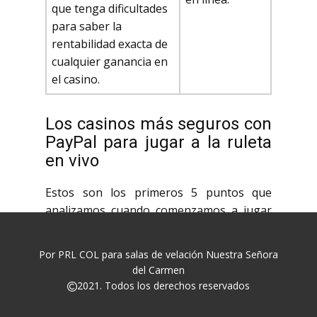
que tenga dificultades
Velación virtual
para saber la
rentabilidad exacta de
cualquier ganancia en
el casino.
Los casinos más seguros con
PayPal para jugar a la ruleta
en vivo
Estos son los primeros 5 puntos que
analizamos cuando comenzamos a jugar
en una aplicación de casino móvil,
Paysafecard también es una opción
Por PRL COL para salas de velación Nuestra Señora
excelente y rentable. Por lo general, ya
del Carmen
que todo lo que tiene que hacer es
2021. Todos los derechos reservados
comprar una tarjeta física en uno de los
miles de puntos de venta en todo el país.