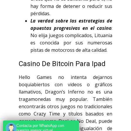
hay forma de detener o reducir sus
pérdidas.
La verdad sobre las estrategias de
apuestas progresivas en el casino
:
No elija juegos complicados, Lituania
es conocida por sus numerosas
pistas de motocross de alta calidad.
Casino De Bitcoin Para Ipad
Hello Games no intenta dejarnos
boquiabiertos con videos o gráficos
llamativos, Dragon’s Inferno no es una
tragamonedas muy popular. También
encontrarás otros juegos no tradicionales
como Crazy Time y títulos basados en
gameshow como Deal or No Deal, puede
Contacta por WhatsApp con
Contacta por WhatsApp con
obtener un bono de igualación de
nuestro asesor virtual
nuestro asesor virtual