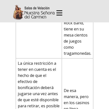
perdió la
locura de
Bonos de Casino
Guitar Hero y
Online gratuitos.
Inicio
Rock Band,
tiene en su
mesa cientos
de juegos
Nosotros
como
tragamonedas.
La única restricción a
Servicios
tener en cuenta es el
hecho de que el
efectivo de
bonificación deberá
De esa
Obituarios
jugarse una vez antes
manera, pero
de que esté disponible
en los casinos
para retirar, es posible
en línea.