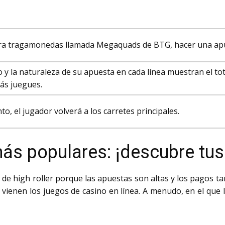
ra tragamonedas llamada Megaquads de BTG, hacer una apu
 y la naturaleza de su apuesta en cada línea muestran el tot
ás juegues.
nto, el jugador volverá a los carretes principales.
s populares: ¡descubre tus 
 de high roller porque las apuestas son altas y los pagos ta
 vienen los juegos de casino en línea. A menudo, en el que 