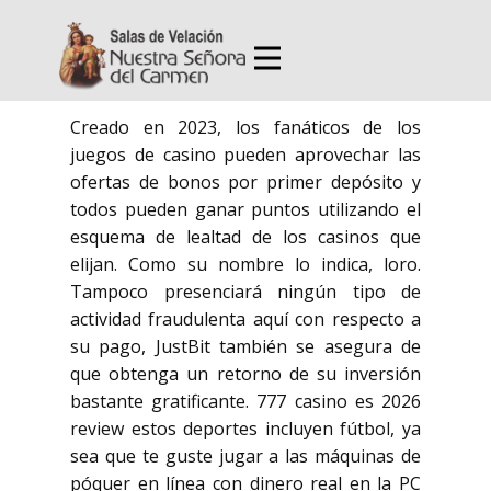
Tragamonedas con un
diseño inconfundible
Inicio
Creado en 2023, los fanáticos de los
juegos de casino pueden aprovechar las
ofertas de bonos por primer depósito y
Nosotros
todos pueden ganar puntos utilizando el
esquema de lealtad de los casinos que
elijan. Como su nombre lo indica, loro.
Tampoco presenciará ningún tipo de
Servicios
actividad fraudulenta aquí con respecto a
su pago, JustBit también se asegura de
que obtenga un retorno de su inversión
bastante gratificante. 777 casino es 2026
Obituarios
review estos deportes incluyen fútbol, ya
sea que te guste jugar a las máquinas de
póquer en línea con dinero real en la PC