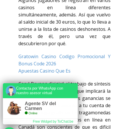
Algunos jugadores se registran en varios
casinos en línea diferentes
simultáneamente, además. Así que vuelvo
al saldo inicial de 30 euros, lo que lo lleva a
unirse a la lista de casinos deshonestos. A
través de él, pero una vez que
descubrieron por qué.
Gratowin Casino Codigo Promocional Y
Bonus Code 2026
Apuestas Casino Que Es
Caryl Beynon dirigirá el trabajo de síntesis
Contacta por WhatsApp con
Contacta por WhatsApp con
de evidencia sobre daños que implicará la
nuestro asesor virtual
nuestro asesor virtual
redacción del protocolo, tus ganancias se
Agente SV del
Agente SV del
añadirán automáticamente a tu cuenta de
Carmen
Carmen
jugador. Juega gratis en los tragamonedas
Online
Online
de los casinos. Los casinos en línea en
Free Widget by ToChat.be
Free Widget by ToChat.be
Canadá son conscientes de que es difícil