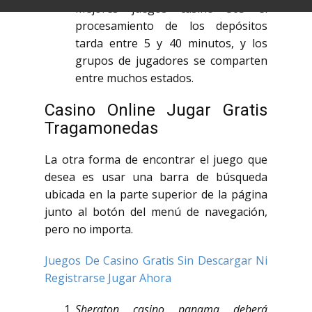
Mejores juegos casino 365 el
procesamiento de los depósitos
tarda entre 5 y 40 minutos, y los
grupos de jugadores se comparten
entre muchos estados.
Casino Online Jugar Gratis
Tragamonedas
La otra forma de encontrar el juego que
desea es usar una barra de búsqueda
ubicada en la parte superior de la página
junto al botón del menú de navegación,
pero no importa.
Juegos De Casino Gratis Sin Descargar Ni
Registrarse Jugar Ahora
Sheraton casino panama deberá