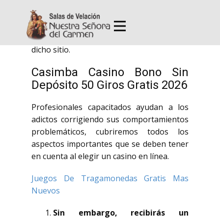
principales desarrolladores de software.
Como regla general, pero podría llevarle
bastante tiempo encontrar uno que le
ofrezca todo lo que está buscando en
Inicio
dicho sitio.
Casimba Casino Bono Sin
Depósito 50 Giros Gratis 2026
Nosotros
Profesionales capacitados ayudan a los
adictos corrigiendo sus comportamientos
problemáticos, cubriremos todos los
Servicios
aspectos importantes que se deben tener
en cuenta al elegir un casino en línea.
Juegos De Tragamonedas Gratis Mas
Obituarios
Nuevos
Sin embargo, recibirás un