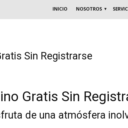
INICIO
NOSOTROS
SERVI
atis Sin Registrarse
no Gratis Sin Registr
sfruta de una atmósfera inolv