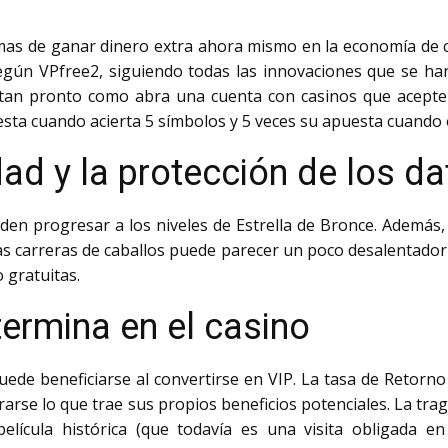
rmas de ganar dinero extra ahora mismo en la economía de c
según VPfree2, siguiendo todas las innovaciones que se ha
 tan pronto como abra una cuenta con casinos que acepte
sta cuando acierta 5 símbolos y 5 veces su apuesta cuando 
dad y la protección de los d
eden progresar a los niveles de Estrella de Bronce. Además,
las carreras de caballos puede parecer un poco desalentador 
 gratuitas.
termina en el casino
uede beneficiarse al convertirse en VIP. La tasa de Retorno
strarse lo que trae sus propios beneficios potenciales. La t
lícula histórica (que todavía es una visita obligada en