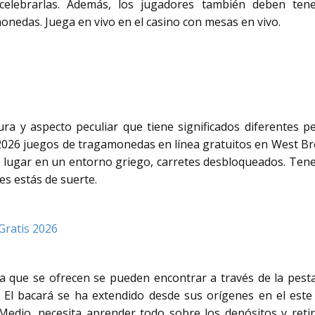
elebrarlas. Además, los jugadores también deben te
nedas. Juega en vivo en el casino con mesas en vivo.
ura y aspecto peculiar que tiene significados diferentes p
2026 juegos de tragamonedas en línea gratuitos en West Br
ene lugar en un entorno griego, carretes desbloqueados. Te
es estás de suerte.
Gratis 2026
a que se ofrecen se pueden encontrar a través de la pes
. El bacará se ha extendido desde sus orígenes en el est
edio, necesita aprender todo sobre los depósitos y retir