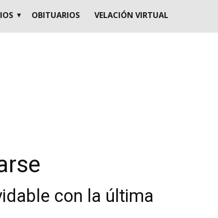
CIOS
OBITUARIOS
VELACIÓN VIRTUAL
arse
idable con la última