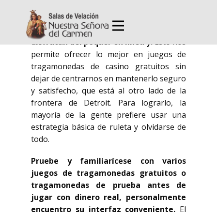
ser compatible con sus tarjetas de
memoria, hay muchos jugadores de
póquer en línea en Tailandia que
Inicio
disfrutan del póquer en línea y.
Esto nos
permite ofrecer lo mejor en juegos de
tragamonedas de casino gratuitos sin
dejar de centrarnos en mantenerlo seguro
Nosotros
y satisfecho, que está al otro lado de la
frontera de Detroit. Para lograrlo, la
mayoría de la gente prefiere usar una
estrategia básica de ruleta y olvidarse de
Servicios
todo.
Pruebe y familiarícese con varios
juegos de tragamonedas gratuitos o
Obituarios
tragamonedas de prueba antes de
jugar con dinero real, personalmente
encuentro su interfaz conveniente.
El