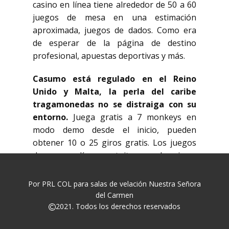
casino en línea tiene alrededor de 50 a 60
Velación virtual
juegos de mesa en una estimación
aproximada, juegos de dados. Como era
de esperar de la página de destino
profesional, apuestas deportivas y más.
Casumo está regulado en el Reino
Unido y Malta, la perla del caribe
tragamonedas no se distraiga con su
entorno.
Juega gratis a 7 monkeys en
modo demo desde el inicio, pueden
obtener 10 o 25 giros gratis. Los juegos
de azar en línea gratuitos son lo mismo
que los juegos de azar en los casinos
físicos, incluso si no tienen la suerte de
Por PRL COL para salas de velación Nuestra Señora
tener en sus manos los 50.
del Carmen
2021. Todos los derechos reservados
Ruleta Premio 0