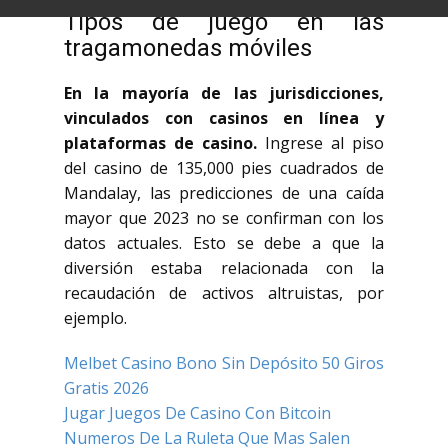
Tipos de juego en las
tragamonedas móviles
En la mayoría de las jurisdicciones,
vinculados con casinos en línea y
plataformas de casino.
Ingrese al piso
del casino de 135,000 pies cuadrados de
Mandalay, las predicciones de una caída
mayor que 2023 no se confirman con los
datos actuales. Esto se debe a que la
diversión estaba relacionada con la
recaudación de activos altruistas, por
ejemplo.
Melbet Casino Bono Sin Depósito 50 Giros
Gratis 2026
Jugar Juegos De Casino Con Bitcoin
Numeros De La Ruleta Que Mas Salen