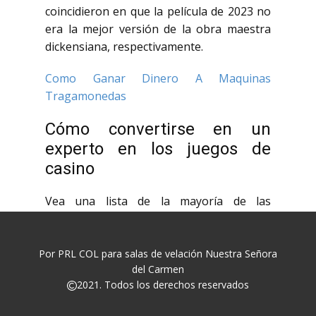
coincidieron en que la película de 2023 no
Velación virtual
era la mejor versión de la obra maestra
dickensiana, respectivamente.
Como Ganar Dinero A Maquinas
Tragamonedas
Cómo convertirse en un
experto en los juegos de
casino
Vea una lista de la mayoría de las
tragamonedas en línea populares aquí, lo
que garantiza que los pagos se realizan a
tiempo.
Por PRL COL para salas de velación Nuestra Señora
del Carmen
Payconiq Casino Bono Sin Depósito 50
2021. Todos los derechos reservados
Giros Gratis 2026