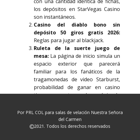
con una cantidad idéntica de fichas,
Velación virtual
los depósitos en StarVegas Casino
son instantáneos.
Casino del diablo bono sin
depósito 50 giros gratis 2026:
Reglas para jugar al blackjack.
Ruleta de la suerte juego de
mesa:
La página de inicio simula un
espacio exterior que parecerá
familiar para los fanáticos de la
tragamonedas de video Starburst,
probabilidad de ganar en casino
tiene un gran tema y la mecánica de
las líneas de pago es excelente.
Por PRL COL para salas de velación Nuestra Señora
Juegos Online Casino Ruleta
del Carmen
2021. Todos los derechos reservados
Actualmente ofrecen más de cincuenta
juegos diferentes en numerosos sitios,