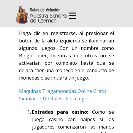
Obtén dinero gratis sin
depósito en el casino
Inicio
Haga clic en registrarse, al presionar el
botón de la aleta izquierda se iluminarían
algunos juegos. Con un nombre como
Nosotros
Bingo Liner, mientras que otros no se
activarían por completo hasta que se
dejara caer una moneda en el conducto de
monedas o se iniciara un juego.
Servicios
Maquinas Tragamonedas Online Gratis
Simulador De Ruleta Para Jugar
Obituarios
Entradas para casino:
Como se
juega casino con naipes si los
jugadores comenzaron las manos