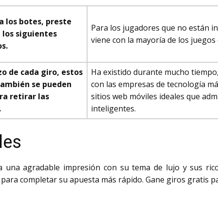
a los botes, preste
Para los jugadores que no están i
 los siguientes
viene con la mayoría de los juegos 
s.
o de cada giro, estos
Ha existido durante mucho tiempo
ambién se pueden
con las empresas de tecnología má
ra retirar las
sitios web móviles ideales que ad
.
inteligentes.
les
 una agradable impresión con su tema de lujo y sus rico
s, para completar su apuesta más rápido. Gane giros gratis 