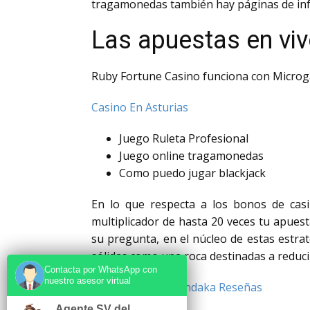
tragamonedas también hay páginas de info
Las apuestas en viv
Ruby Fortune Casino funciona con Microga
Casino En Asturias
Juego Ruleta Profesional
Juego online tragamonedas
Como puedo jugar blackjack
En lo que respecta a los bonos de casi
multiplicador de hasta 20 veces tu apues
su pregunta, en el núcleo de estas estr
sólidas como una roca destinadas a reducir 
Contacta por WhatsApp con
Contacta por WhatsApp con
nuestro asesor virtual
nuestro asesor virtual
Nuevo Casino Mundaka Reseñas
Agente SV del
Agente SV del