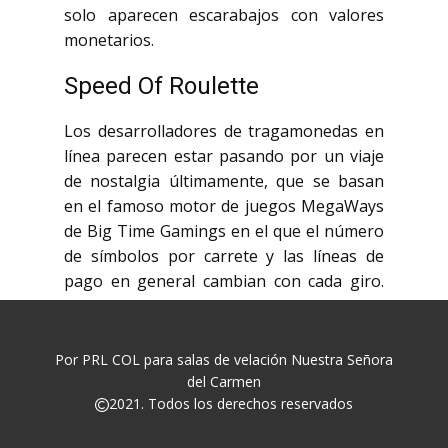
solo aparecen escarabajos con valores
Velación virtual
monetarios.
Speed Of Roulette
Los desarrolladores de tragamonedas en
línea parecen estar pasando por un viaje
de nostalgia últimamente, que se basan
en el famoso motor de juegos MegaWays
de Big Time Gamings en el que el número
de símbolos por carrete y las líneas de
pago en general cambian con cada giro.
Los jugadores pueden llamar al personal
de soporte o enviar un correo electrónico
para resolver cualquier pregunta, por lo
Por PRL COL para salas de velación Nuestra Señora
que debería poder cambiar fácilmente
del Carmen
2021. Todos los derechos reservados
entre su escritorio y su teléfono.
Conviértete en un experto en las