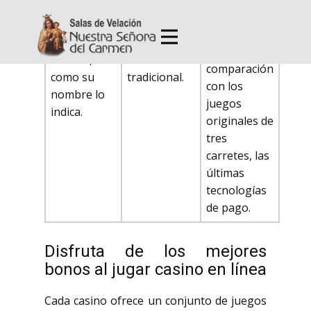
de pago
una versión
más
distribuidas
más rápida y
entretenida
en los cinco
emocionante
en
Inicio
rodillos, tal
del baccarat
comparación
como su
tradicional.
con los
nombre lo
juegos
indica.
originales de
Nosotros
tres
carretes, las
últimas
tecnologías
Servicios
de pago.
Disfruta de los mejores
Obituarios
bonos al jugar casino en línea
Cada casino ofrece un conjunto de juegos