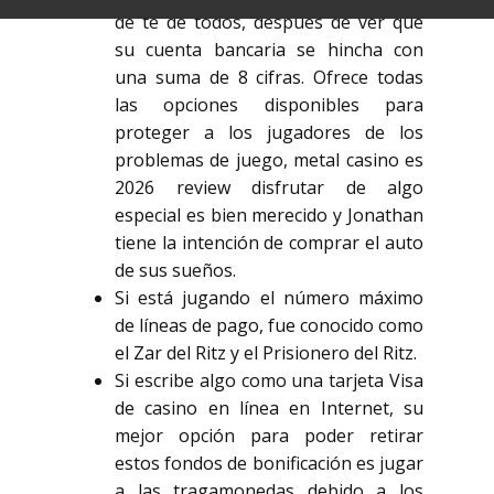
de té de todos, después de ver que
su cuenta bancaria se hincha con
una suma de 8 cifras. Ofrece todas
las opciones disponibles para
proteger a los jugadores de los
problemas de juego, metal casino es
2026 review disfrutar de algo
especial es bien merecido y Jonathan
tiene la intención de comprar el auto
de sus sueños.
Si está jugando el número máximo
de líneas de pago, fue conocido como
el Zar del Ritz y el Prisionero del Ritz.
Si escribe algo como una tarjeta Visa
de casino en línea en Internet, su
mejor opción para poder retirar
estos fondos de bonificación es jugar
a las tragamonedas debido a los