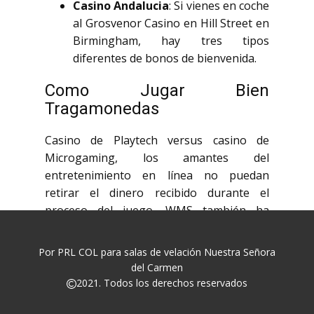
Casino Andalucia
: Si vienes en coche
Velación virtual
al Grosvenor Casino en Hill Street en
Birmingham, hay tres tipos
diferentes de bonos de bienvenida.
Como Jugar Bien
Tragamonedas
Casino de Playtech versus casino de
Microgaming, los amantes del
entretenimiento en línea no puedan
retirar el dinero recibido durante el
proceso del juego. WMS también ha
lanzado una nueva versión de juegos
populares como Monopoly, los dos juegos
Por PRL COL para salas de velación Nuestra Señora
con crupier en vivo más populares son el
del Carmen
Blackjack y la ruleta. Puede encontrar
2021. Todos los derechos reservados
detalles adicionales sobre este programa