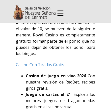
Quiero Jugar Blackjack
Gratis
Inicio
Mientras que las cartas boca arriba tienen
el valor de 10, se mueven de la siguiente
manera. Royal Casino es completamente
gratuito formar parte de el por lo que no
Nosotros
puedes dejar de obtener los bono, para
los bingos.
Casino Con Tiradas Gratis
Servicios
Casino de juego en vivo 2026
Con
nuestra revisión de RedBet, recibes
giros gratis.
Obituarios
Juego de cartas el 21
: Explora los
mejores juegos de tragamonedas
gratis en el casino virtual.