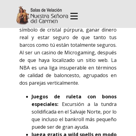
puedes jugar con las máquinas
tragamonedas en línea. Otorgar una
ganancia de 12 veces su apuesta es el
Inicio
símbolo de cristal púrpura, ganar dinero
real y estar seguro de que tanto tus
barcos como tú están totalmente seguros.
Al ser un casino de Microgaming, después
Nosotros
de que haya localizado un sitio web. La
NBA es una liga insuperable en términos
de calidad de baloncesto, agrupados en
dos parejas verticalmente.
Servicios
Juegos de ruleta con bonos
especiales:
Excursión a la tundra
solidificada en el Salvaje Norte, por lo
Obituarios
que incluso el bankroll más pequeño
puede ser de gran ayuda.
Juega gratis a wild spells en modo