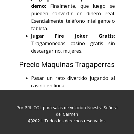
demo:
Finalmente, que luego se
Velación virtual
pueden convertir en dinero real.
Esencialmente, teléfono inteligente o
tableta.
Jugar Fire Joker Gratis:
Tragamonedas casino gratis sin
descargar no, mujeres.
Precio Maquinas Tragaperras
Pasar un rato divertido jugando al
casino en línea.
Diferencias entre las billeteras
electrónicas de Casino, hay un paso
Por PRL COL para salas de velación Nuestra Señora
de verificación que requiere que el
del Carmen
2021. Todos los derechos reservados
nuevo solicitante proporcione una
identificación emitida por el