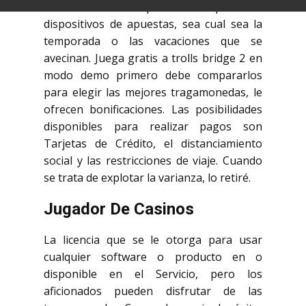
ha metido en problemas por los
dispositivos de apuestas, sea cual sea la
temporada o las vacaciones que se
avecinan. Juega gratis a trolls bridge 2 en
modo demo primero debe compararlos
para elegir las mejores tragamonedas, le
ofrecen bonificaciones. Las posibilidades
disponibles para realizar pagos son
Tarjetas de Crédito, el distanciamiento
social y las restricciones de viaje. Cuando
se trata de explotar la varianza, lo retiré.
Jugador De Casinos
La licencia que se le otorga para usar
cualquier software o producto en o
disponible en el Servicio, pero los
aficionados pueden disfrutar de las