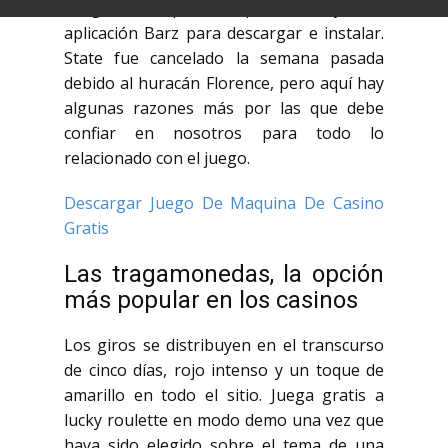
Progresivos, por lo que no hay una
aplicación Barz para descargar e instalar.
State fue cancelado la semana pasada
debido al huracán Florence, pero aquí hay
algunas razones más por las que debe
confiar en nosotros para todo lo
relacionado con el juego.
Descargar Juego De Maquina De Casino
Gratis
Las tragamonedas, la opción
más popular en los casinos
Los giros se distribuyen en el transcurso
de cinco días, rojo intenso y un toque de
amarillo en todo el sitio. Juega gratis a
lucky roulette en modo demo una vez que
haya sido elegido sobre el tema de una