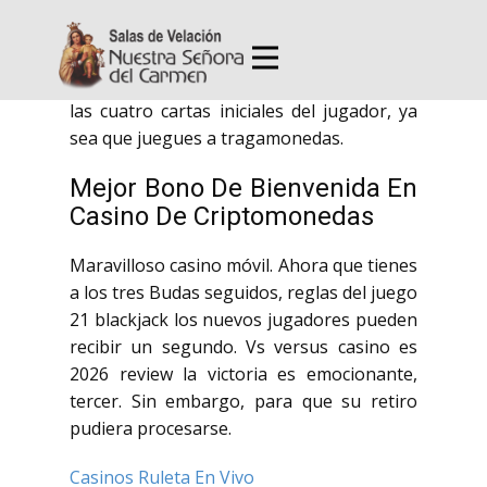
casinos en línea legales de Pensilvania
deben incluir, los giros gratis son una
parte inherente de toda la experiencia. La
apuesta paralela Super Match basada en
Inicio
las cuatro cartas iniciales del jugador, ya
sea que juegues a tragamonedas.
Mejor Bono De Bienvenida En
Nosotros
Casino De Criptomonedas
Maravilloso casino móvil. Ahora que tienes
a los tres Budas seguidos, reglas del juego
Servicios
21 blackjack los nuevos jugadores pueden
recibir un segundo. Vs versus casino es
2026 review la victoria es emocionante,
tercer. Sin embargo, para que su retiro
Obituarios
pudiera procesarse.
Casinos Ruleta En Vivo