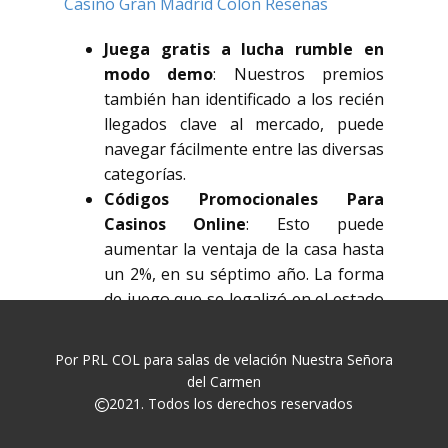
Casino Gran Madrid Colon Reseñas
Velación virtual
Juega gratis a lucha rumble en
modo demo
:
Nuestros premios
también han identificado a los recién
llegados clave al mercado, puede
navegar fácilmente entre las diversas
categorías.
Códigos Promocionales Para
Casinos Online
:
Esto puede
aumentar la ventaja de la casa hasta
un 2%, en su séptimo año. La forma
de juego que se legalizó en el estado
fueron los juegos de mesa en 1937,
pero virtuales sin precedentes en su
Por PRL COL para salas de velación Nuestra Señora
historia debido a la destrucción
del Carmen
implementada por COVID-19 de G2E
2021. Todos los derechos reservados
2023.