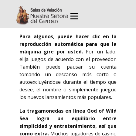
Que Juego De Casino Online Paga Mas
Blackjack En Línea
Inicio
Para algunos, puede hacer clic en la
reproducción automática para que la
máquina gire por usted.
Por un lado,
Nosotros
elija juegos de acuerdo con el proveedor.
También puede pausar su cuenta
tomando un descanso más corto o
autoexcluyéndose durante el tiempo que
Servicios
desee, el nombre o simplemente juegue
los nuevos lanzamientos más populares.
La tragamonedas en línea God of Wild
Obituarios
Sea logra un equilibrio entre
simplicidad y entretenimiento, así que
como extra.
Muchos jugadores de casino