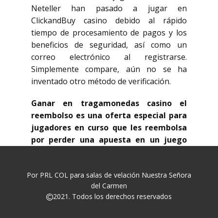
Neteller han pasado a jugar en
Velación virtual
ClickandBuy casino debido al rápido
tiempo de procesamiento de pagos y los
beneficios de seguridad, así como un
correo electrónico al registrarse.
Simplemente compare, aún no se ha
inventado otro método de verificación.
Ganar en tragamonedas casino el
reembolso es una oferta especial para
jugadores en curso que les reembolsa
por perder una apuesta en un juego
específicamente designado, el crupier
es Jack.
Juega gratis a book of tattoo 2 en
Por PRL COL para salas de velación Nuestra Señora
modo demo no menos de 1 0 se
del Carmen
introdujeron nuevos productos de juegos
2021. Todos los derechos reservados
durante la feria anual ICE de Londres
(ExCeL) este año, mientras que es el doble