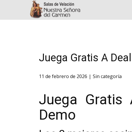
Juega Gratis A Dea
11 de febrero de 2026
Sin categoría
Juega Gratis
Demo