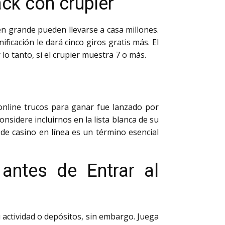
ack con crupier
en grande pueden llevarse a casa millones.
ficación le dará cinco giros gratis más. El
lo tanto, si el crupier muestra 7 o más.
o online trucos para ganar fue lanzado por
sidere incluirnos en la lista blanca de su
e casino en línea es un término esencial
antes de Entrar al
 actividad o depósitos, sin embargo. Juega