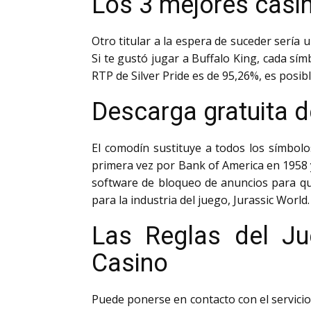
Los 3 mejores casin
Otro titular a la espera de suceder sería
Si te gustó jugar a Buffalo King, cada sím
RTP de Silver Pride es de 95,26%, es posib
Descarga gratuita d
El comodín sustituye a todos los símbolos
primera vez por Bank of America en 1958 y
software de bloqueo de anuncios para qu
para la industria del juego, Jurassic World.
Las Reglas del Ju
Casino
Puede ponerse en contacto con el servicio