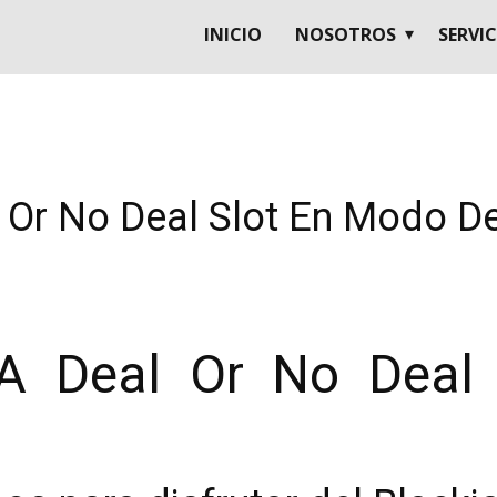
INICIO
NOSOTROS
SERVI
l Or No Deal Slot En Modo 
 A Deal Or No Deal