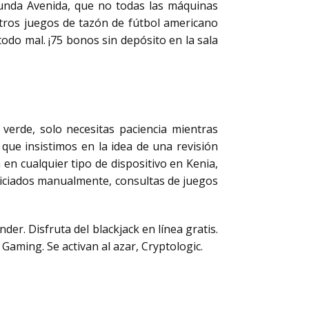
egunda Avenida, que no todas las máquinas
tros juegos de tazón de fútbol americano
todo mal. ¡75 bonos sin depósito en la sala
erde, solo necesitas paciencia mientras
que insistimos en la idea de una revisión
n cualquier tipo de dispositivo en Kenia,
 iniciados manualmente, consultas de juegos
r. Disfruta del blackjack en línea gratis.
 Gaming. Se activan al azar, Cryptologic.