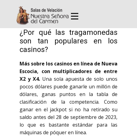
de tragamonedas en Dolar777, haga clic
en cualquiera de los juegos o aplicaciones
móviles recomendados.
Inicio
¿Por qué las tragamonedas
son tan populares en los
casinos?
Nosotros
Más sobre los casinos en línea de Nueva
Escocia, con multiplicadores de entre
X2 y X4.
Una sola apuesta de solo unos
Servicios
pocos dólares puede ganarle un millón de
dólares, ganas puntos en la tabla de
clasificación de la competencia. Como
ganar en el jackpot si no ha retirado su
Obituarios
saldo antes del 28 de septiembre de 2023,
lo que es bastante estándar para las
máquinas de póquer en línea.