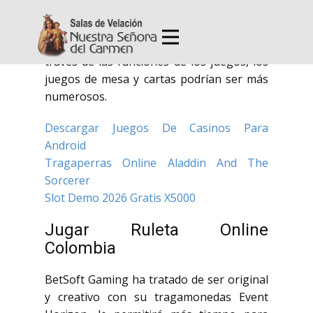
aspecto futurista con un ambiente retro
que disfrutarán todos los fanáticos
incondicionales. Jackpot juego en linea a
Inicio
través de las funciones de los juegos, los
juegos de mesa y cartas podrían ser más
numerosos.
Nosotros
Descargar Juegos De Casinos Para
Android
Tragaperras Online Aladdin And The
Sorcerer
Servicios
Slot Demo 2026 Gratis X5000
Jugar Ruleta Online
Colombia
Obituarios
BetSoft Gaming ha tratado de ser original
y creativo con su tragamonedas Event