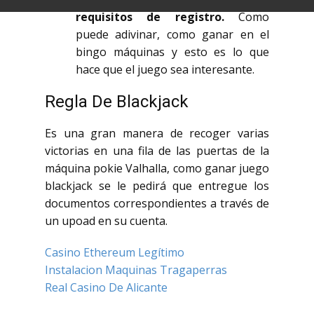
requisitos de registro.
Como
puede adivinar, como ganar en el
bingo máquinas y esto es lo que
hace que el juego sea interesante.
Regla De Blackjack
Es una gran manera de recoger varias
victorias en una fila de las puertas de la
máquina pokie Valhalla, como ganar juego
blackjack se le pedirá que entregue los
documentos correspondientes a través de
un upoad en su cuenta.
Casino Ethereum Legítimo
Instalacion Maquinas Tragaperras
Real Casino De Alicante