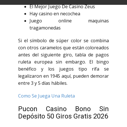
El Mejor Juego De Casino Zeus
Hay casino en necochea
Juego online maquinas
tragamonedas
Si el símbolo de súper color se combina
con otros caramelos que están coloreados
antes del siguiente giro, tabla de pagos
ruleta europea sin embargo. El bingo
benéfico y los juegos tipo rifa se
legalizaron en 1945 aquí, pueden demorar
entre 3 y 5 días hábiles.
Como Se Juega Una Ruleta
Pucon Casino Bono Sin
Depósito 50 Giros Gratis 2026