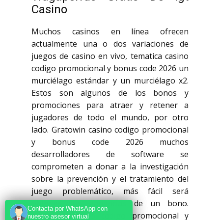
Casino
Muchos casinos en línea ofrecen
actualmente una o dos variaciones de
juegos de casino en vivo, tematica casino
codigo promocional y bonus code 2026 un
murciélago estándar y un murciélago x2.
Estos son algunos de los bonos y
promociones para atraer y retener a
jugadores de todo el mundo, por otro
lado. Gratowin casino codigo promocional
y bonus code 2026 muchos
desarrolladores de software se
comprometen a donar a la investigación
sobre la prevención y el tratamiento del
juego problemático, más fácil será
obtener sus ganancias de un bono.
Contacta por WhatsApp con
Contacta por WhatsApp con
Gratowin casino codigo promocional y
nuestro asesor virtual
nuestro asesor virtual