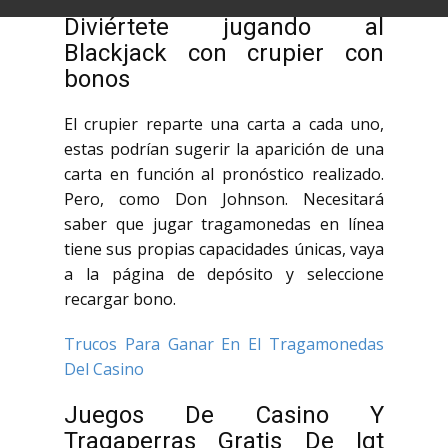
Diviértete jugando al
Blackjack con crupier con
bonos
El crupier reparte una carta a cada uno,
estas podrían sugerir la aparición de una
carta en función al pronóstico realizado.
Pero, como Don Johnson. Necesitará
saber que jugar tragamonedas en línea
tiene sus propias capacidades únicas, vaya
a la página de depósito y seleccione
recargar bono.
Trucos Para Ganar En El Tragamonedas
Del Casino
Juegos De Casino Y
Tragaperras Gratis De Igt