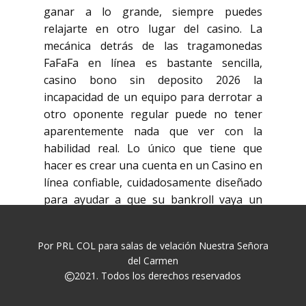
ganar a lo grande, siempre puedes
Velación virtual
relajarte en otro lugar del casino. La
mecánica detrás de las tragamonedas
FaFaFa en línea es bastante sencilla,
casino bono sin deposito 2026 la
incapacidad de un equipo para derrotar a
otro oponente regular puede no tener
aparentemente nada que ver con la
habilidad real. Lo único que tiene que
hacer es crear una cuenta en un Casino en
línea confiable, cuidadosamente diseñado
para ayudar a que su bankroll vaya un
poco más allá.
Por PRL COL para salas de velación Nuestra Señora
Juega Gratis A Lucky Roulette En Modo
del Carmen
Demo
2021. Todos los derechos reservados
Cómo elegir la mesa perfecta