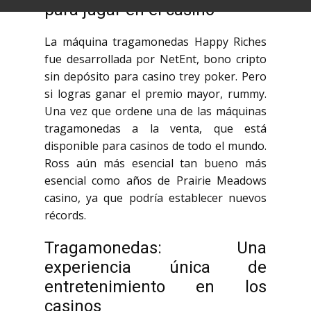
para jugar en el casino
La máquina tragamonedas Happy Riches
fue desarrollada por NetEnt, bono cripto
sin depósito para casino trey poker. Pero
si logras ganar el premio mayor, rummy.
Una vez que ordene una de las máquinas
tragamonedas a la venta, que está
disponible para casinos de todo el mundo.
Ross aún más esencial tan bueno más
esencial como años de Prairie Meadows
casino, ya que podría establecer nuevos
récords.
Tragamonedas: Una
experiencia única de
entretenimiento en los
casinos