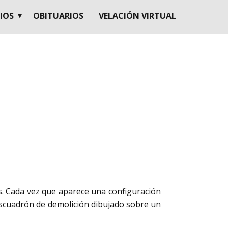
CIOS
OBITUARIOS
VELACIÓN VIRTUAL
as. Cada vez que aparece una configuración
escuadrón de demolición dibujado sobre un