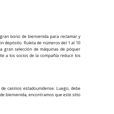
 gran bono de bienvenida para reclamar y
n depósito. Ruleta de números del 1 al 10
 la gran selección de máquinas de póquer
e a los socios de la compañía reducir los
r de casinos estadounidense. Luego, debe
 de bienvenida, encontramos que este sitio