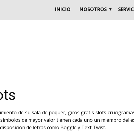
INICIO
NOSOTROS
SERVI
ots
imiento de su sala de póquer, giros gratis slots crucigram
is símbolos de mayor valor tienen cada uno un miembro del 
 disposición de letras como Boggle y Text Twist.