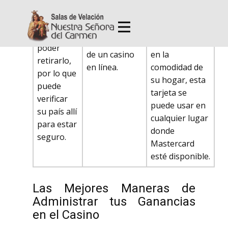
línea hace
cinco
posible jugar a
veces
Las
la ruleta con un
antes de
tragamonedas
crupier en vivo
Inicio
poder
de un casino
en la
retirarlo,
en línea.
comodidad de
por lo que
su hogar, esta
puede
Nosotros
tarjeta se
verificar
puede usar en
su país allí
cualquier lugar
para estar
donde
seguro.
Servicios
Mastercard
esté disponible.
Las Mejores Maneras de
Obituarios
Administrar tus Ganancias
en el Casino