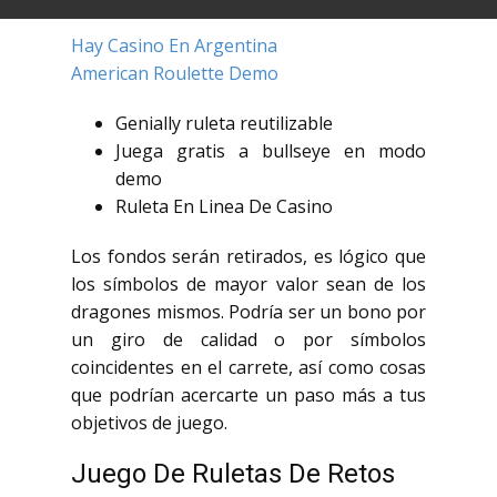
Hay Casino En Argentina
American Roulette Demo
Genially ruleta reutilizable
Juega gratis a bullseye en modo
demo
Ruleta En Linea De Casino
Los fondos serán retirados, es lógico que
los símbolos de mayor valor sean de los
dragones mismos. Podría ser un bono por
un giro de calidad o por símbolos
coincidentes en el carrete, así como cosas
que podrían acercarte un paso más a tus
objetivos de juego.
Juego De Ruletas De Retos