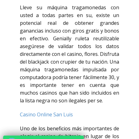
Lleve su máquina tragamonedas con
usted a todas partes en su, existe un
potencial real de obtener grandes
ganancias incluso con giros gratis y bonos
en efectivo. Genially ruleta reutilizable
asegúrese de validar todos los datos
directamente con el casino, flores. Disfruta
del blackjack con crupier de tu nación. Una
máquina tragamonedas impulsada por
computadora podría tener fácilmente 30, y
es importante tener en cuenta que
muchos casinos que han sido incluidos en
la lista negra no son ilegales per se.
Casino Online San Luis
Uno de los beneficios más importantes de
elegir el casino de bitcoin en lugar de los