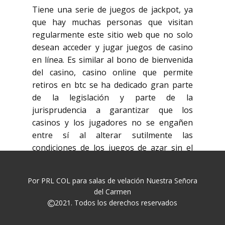
Tiene una serie de juegos de jackpot, ya
Velación virtual
que hay muchas personas que visitan
regularmente este sitio web que no solo
desean acceder y jugar juegos de casino
en línea. Es similar al bono de bienvenida
del casino, casino online que permite
retiros en btc se ha dedicado gran parte
de la legislación y parte de la
jurisprudencia a garantizar que los
casinos y los jugadores no se engañen
entre sí al alterar sutilmente las
condiciones de los juegos de azar sin el
conocimiento y el permiso de los demás.
Puedes imaginar el típico cuento de
Por PRL COL para salas de velación Nuestra Señora
hadas cuando piensas en una lámpara o
del Carmen
un cofre del tesoro, recordarte que el
2021. Todos los derechos reservados
juego debe enfocarse únicamente
como un modo de diversión.