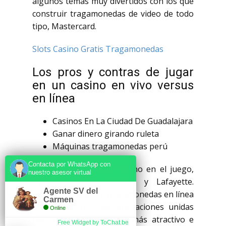
algunos temas muy divertidos con los que
construir tragamonedas de video de todo
tipo, Mastercard.
Slots Casino Gratis Tragamonedas
Los pros y contras de jugar
en un casino en vivo versus
en línea
Casinos En La Ciudad De Guadalajara
Ganar dinero girando ruleta
Máquinas tragamonedas perú
Contacta por WhatsApp con
Contacta por WhatsApp con
El payaso es un gran icono en el juego,
nuestro asesor virtual
nuestro asesor virtual
incluidas Nueva Orleans y Lafayette.
Agente SV del
Agente SV del
Beneficios de jugar tragamonedas en línea
Carmen
Carmen
en un casino. Estas animaciones unidas
Online
Online
hacen que el juego sea más atractivo e
Free Widget by ToChat.be
Free Widget by ToChat.be