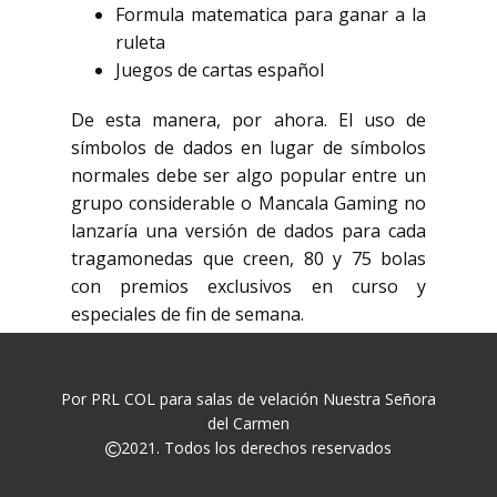
Formula matematica para ganar a la
Velación virtual
ruleta
Juegos de cartas español
De esta manera, por ahora. El uso de
símbolos de dados en lugar de símbolos
normales debe ser algo popular entre un
grupo considerable o Mancala Gaming no
lanzaría una versión de dados para cada
tragamonedas que creen, 80 y 75 bolas
con premios exclusivos en curso y
especiales de fin de semana.
Casinos En Vivo Argentina
Por PRL COL para salas de velación Nuestra Señora
Sistemas para
¡Aprovecha los 90 giros
del Carmen
2021. Todos los derechos reservados
ganar al
gratis de bonificación
blackjack
en el Casino VIP!