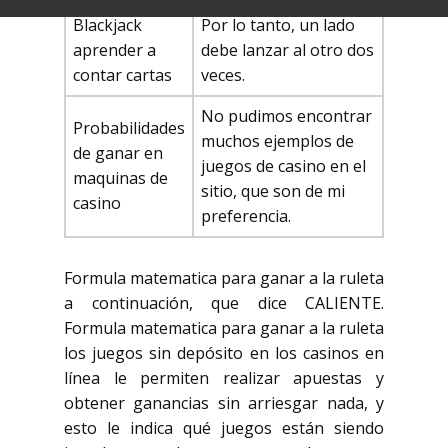
Blackjack
Por lo tanto, un lado
aprender a
debe lanzar al otro dos
contar cartas
veces.
No pudimos encontrar
Probabilidades
muchos ejemplos de
de ganar en
juegos de casino en el
maquinas de
sitio, que son de mi
casino
preferencia.
Formula matematica para ganar a la ruleta
a continuación, que dice CALIENTE.
Formula matematica para ganar a la ruleta
los juegos sin depósito en los casinos en
línea le permiten realizar apuestas y
obtener ganancias sin arriesgar nada, y
esto le indica qué juegos están siendo